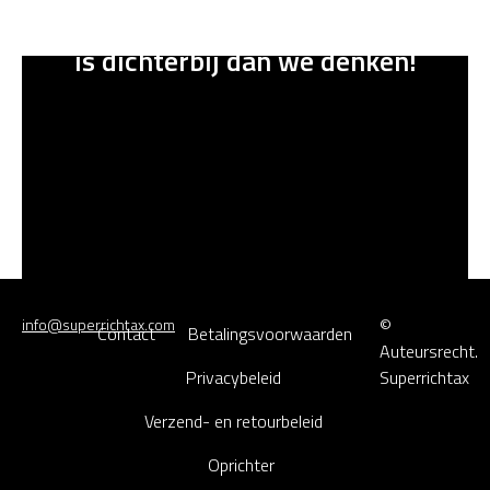
Een goede toekomst voor iedereen
is dichterbij dan we denken
!
©
info@superrichtax.com
Contact
Betalingsvoorwaarden
Auteursrecht.
Privacybeleid
Superrichtax
Verzend- en retourbeleid
Oprichter