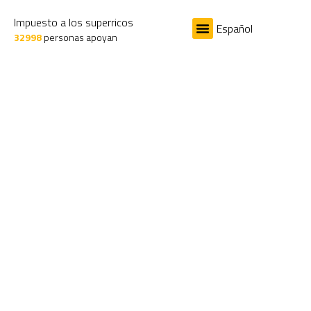
Impuesto a los superricos
Español
32998
personas apoyan
El Problema
Impuesto a los superricos
Thank you for
donating!