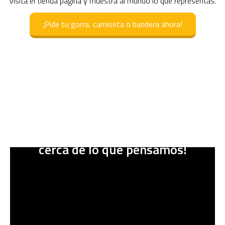
Visita el tienda pagina y muestra al mundo lo que representas.
¡Pide tu gorra, camiseta o bandera ahora!
Un buen futuro para todos está más
cerca de lo que pensamos
!