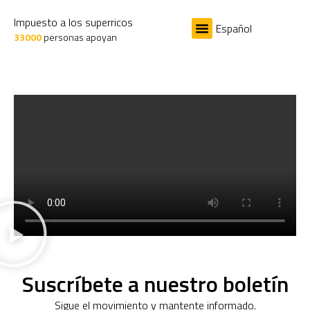
Impuesto a los superricos
Español
33000
personas apoyan
El Problema
Impuesto a los superricos
Suscríbete a nuestro boletín
Sigue el movimiento y mantente informado.